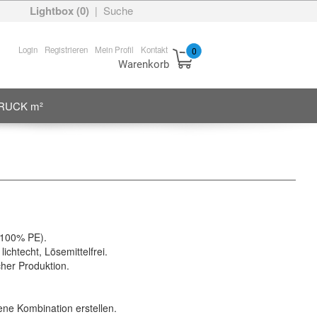
Lightbox (
0
)
Suche
|
Login
Registrieren
Mein Profil
Kontakt
0
Warenkorb
RUCK m²
 100% PE).
ichtecht, Lösemittelfrei.
her Produktion.
e Kombination erstellen.