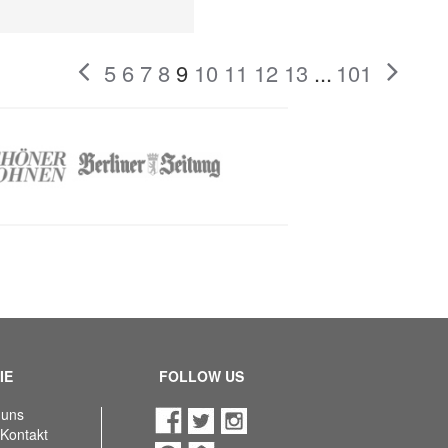
5
6
7
8
9
10
11
12
13
...
101
IE
FOLLOW US
 uns
 Kontakt