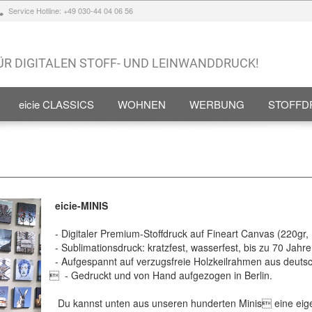
Service Hotline: +49 030-44 04 06 56
FÜR DIGITALEN STOFF- UND LEINWANDDRUCK!
eicie CLASSICS
WOHNEN
WERBUNG
STOFFD
eicie-MINIS
- Digitaler Premium-Stoffdruck auf Fineart Canvas (220gr,
- Sublimationsdruck: kratzfest, wasserfest, bis zu 70 Jahre l
- Aufgespannt auf verzugsfreie Holzkeilrahmen aus deutsc
 - Gedruckt und von Hand aufgezogen in Berlin.
Du kannst unten aus unseren hunderten Minis eine eigen