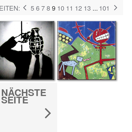
EITEN:
5
6
7
8
9
10
11
12
13
...
101
NÄCHSTE
SEITE