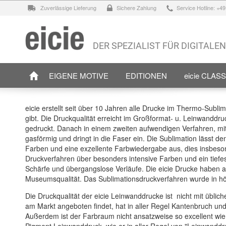
Zuverlässige Lieferung
Sichere Zahlung
Service Hotline: +4
DER SPEZIALIST FÜR DIGITALE
EIGENE MOTIVE
EDITIONEN
eicie CLAS
eicie erstellt seit über 10 Jahren alle Drucke im Thermo-Subl
gibt. Die Druckqualität erreicht im Großformat- u. Leinwanddruc
gedruckt. Danach in einem zweiten aufwendigen Verfahren, mit e
gasförmig und dringt in die Faser ein. Die Sublimation lässt de
Farben und eine exzellente Farbwiedergabe aus, dies insbeso
Druckverfahren über besonders intensive Farben und ein tiefes
Schärfe und übergangslose Verläufe. Die eicie Drucke haben a
Museumsqualität. Das Sublimationsdruckverfahren wurde in höch
Die Druckqualität der eicie Leinwanddrucke ist nicht mit übli
am Markt angeboten findet, hat in aller Regel Kantenbruch und 
Außerdem ist der Farbraum nicht ansatzweise so excellent wie