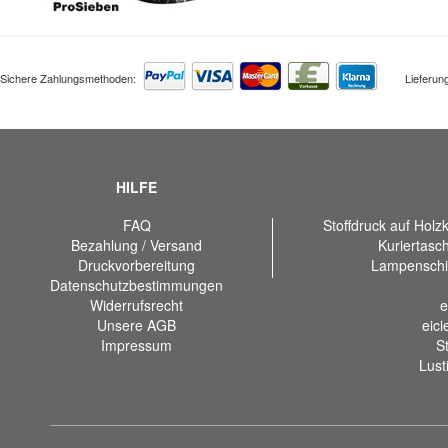
Sichere Zahlungsmethoden:
Lieferung
HILFE
FAQ
Stoffdruck auf Holz
Bezahlung / Versand
Kuriertasc
Druckvorbereitung
Lampenschi
Datenschutzbestimmungen
Widerrufsrecht
e
Unsere AGB
eici
Impressum
S
Lust