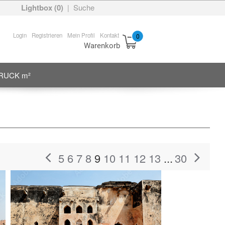
Lightbox (
0
)
Suche
|
Login
Registrieren
Mein Profil
Kontakt
0
Warenkorb
RUCK m²
5
6
7
8
9
10
11
12
13
...
30