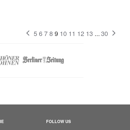
5
6
7
8
9
10
11
12
13
...
30
IE
FOLLOW US