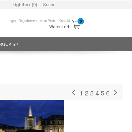
Lightbox (
0
)
Suche
|
Login
Registrieren
Mein Profil
Kontakt
0
Warenkorb
RUCK m²
1
2
3
4
5
6