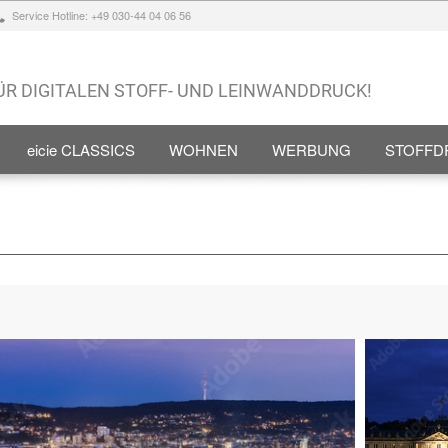
Service Hotline: +49 030-44 04 06 56
FÜR DIGITALEN STOFF- UND LEINWANDDRUCK!
eicie CLASSICS
WOHNEN
WERBUNG
STOFFD