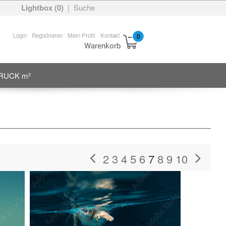
Lightbox (
0
)
Suche
|
Login
Registrieren
Mein Profil
Kontakt
0
Warenkorb
RUCK m²
2
3
4
5
6
7
8
9
10