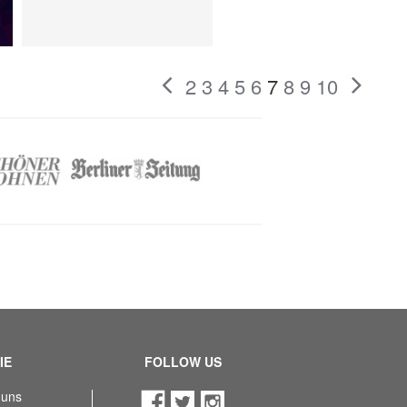
2
3
4
5
6
7
8
9
10
IE
FOLLOW US
 uns