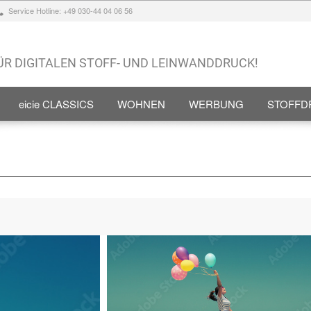
Service Hotline: +49 030-44 04 06 56
FÜR DIGITALEN STOFF- UND LEINWANDDRUCK!
eicie CLASSICS
WOHNEN
WERBUNG
STOFFD