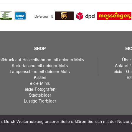
Lieferung mit:
SHOP
EIC
offdruck auf Holzkeilrahmen mit deinem Motiv
Über
Kuriertasche mit deinem Motiv
Anfahrt /
Lampenschirm mit deinem Motiv
eicie - G
Kissen
B2
eicie-Minis
eicie-Fotografen
Städtebilder
Lustige Tierbilder
. Durch Weiternutzung unserer Seite erklären Sie sich mit der Nutzu
COPYRIGHTS © 2018 eicie GmbH