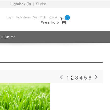
Lightbox (
0
)
Suche
|
Login
Registrieren
Mein Profil
Kontakt
0
Warenkorb
RUCK m²
1
2
3
4
5
6