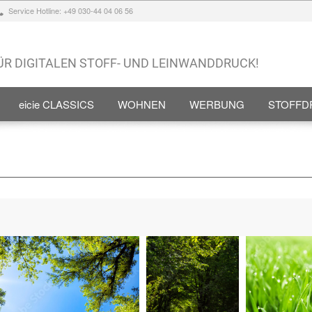
Service Hotline: +49 030-44 04 06 56
FÜR DIGITALEN STOFF- UND LEINWANDDRUCK!
eicie CLASSICS
WOHNEN
WERBUNG
STOFFD