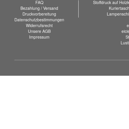
FAQ
Stoffdruck auf Holz
Bezahlung / Versand
Kuriertasc
Druckvorbereitung
Lampenschi
Datenschutzbestimmungen
Widerrufsrecht
e
Unsere AGB
eici
Impressum
S
Lust