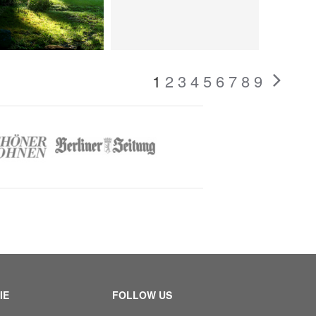
1
2
3
4
5
6
7
8
9
IE
FOLLOW US