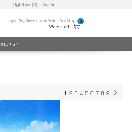
Lightbox (
0
)
Suche
|
Login
Registrieren
Mein Profil
Kontakt
0
Warenkorb
RUCK m²
1
2
3
4
5
6
7
8
9