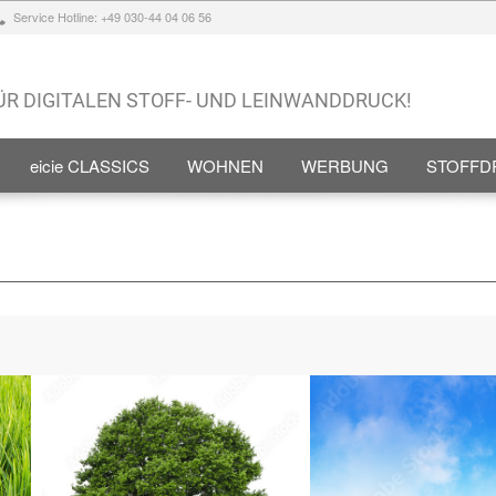
Service Hotline: +49 030-44 04 06 56
FÜR DIGITALEN STOFF- UND LEINWANDDRUCK!
eicie CLASSICS
WOHNEN
WERBUNG
STOFFD